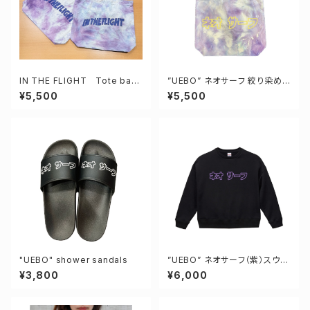
IN THE FLIGHT Tote bag
”UEBO” ネオサーフ 絞り染めト
（tie-dye）
ートバッグ
¥5,500
¥5,500
"UEBO" shower sandals
”UEBO” ネオサーフ（紫）スウェ
ット
¥3,800
¥6,000