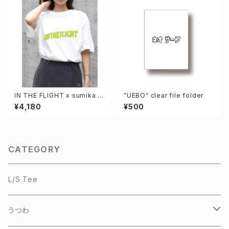
IN THE FLIGHT x sumika IN
”UEBO” clear file folder
THE FLIGHT Tシャツ
¥4,180
¥500
CATEGORY
L/S Tee
うつわ