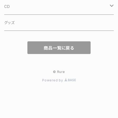
沖縄 やちむん
CD
sankara
グッズ
Opus Inn
商品一覧に戻る
© Rure
Powered by