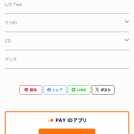
L/S Tee
うつわ
沖縄 やちむん
CD
sankara
グッズ
Opus Inn
保存
シェア
LINE
ポスト
PAY IDアプリ