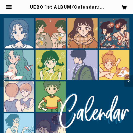
UEBO 1st ALBUM『Calendar』 |
Rure