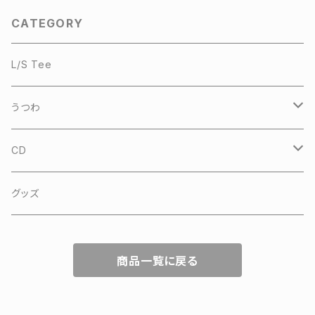
CATEGORY
L/S Tee
うつわ
沖縄 やちむん
CD
sankara
グッズ
Opus Inn
商品一覧に戻る