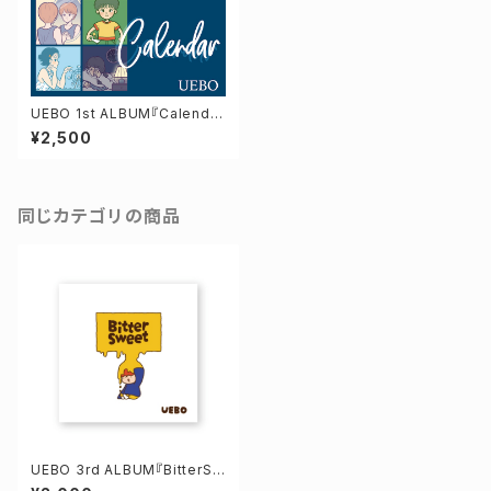
UEBO 1st ALBUM『Calenda
r』
¥2,500
同じカテゴリの商品
UEBO 3rd ALBUM『BitterSw
eet』