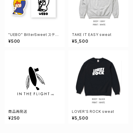
"UEBO" BitterSweet ステッ
TAKE IT EASY sweat
カー
¥500
¥5,500
商品再発送
LOVER'S ROCK sweat
¥250
¥5,500